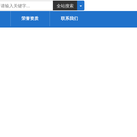
全站搜索
荣誉资质
联系我们