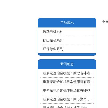
您
产品展示
振动电机系列
矿山振动系列
环保除尘系列
新闻动态
新乡宏达冶金机械：致敬奋斗者，共筑新辉煌
重型振动给矿机日常使用都有哪些注意事项
重型振动给矿机使用场景有哪些
新乡宏达冶金机械：同心聚力，共赴新程
新乡宏达冶金机械：携手共进，元旦快乐